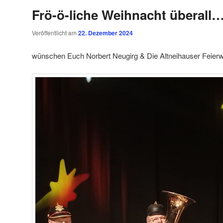
Frö-ö-liche Weihnacht überal
Veröffentlicht am
22. Dezember 2024
wünschen Euch Norbert Neugirg & Die Altneihauser Feierw