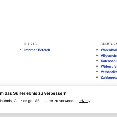
INSIDER
RECHTLIC
Interner Bereich
Warenkor
Allgemei
Datensch
Widerrufs
Versandk
Zahlungsa
m das Surferlebnis zu verbessern
 Erlaubnis, Cookies gemäß unserer zu verwenden
privacy
Datenschutz
Stolz präsentiert von WordPress