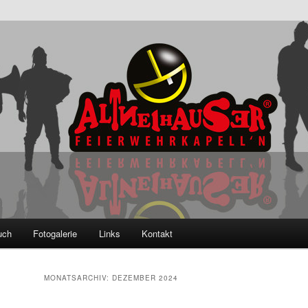
ser Feierwehrkapell'n
uch
Fotogalerie
Links
Kontakt
MONATSARCHIV:
DEZEMBER 2024