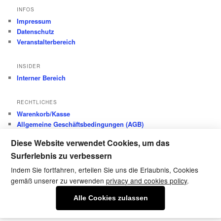
INFOS
Impressum
Datenschutz
Veranstalterbereich
INSIDER
Interner Bereich
RECHTLICHES
Warenkorb/Kasse
Allgemeine Geschäftsbedingungen (AGB)
Datenschutz
Diese Website verwendet Cookies, um das
Widerrufsbelehrung
Surferlebnis zu verbessern
Versandkosten
Zahlungsarten
Indem Sie fortfahren, erteilen Sie uns die Erlaubnis, Cookies
gemäß unserer zu verwenden
privacy and cookies policy
.
Alle Cookies zulassen
Datenschutz
Stolz präsentiert von WordPress