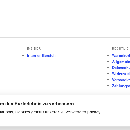
INSIDER
RECHTLIC
Interner Bereich
Warenkor
Allgemei
Datensch
Widerrufs
Versandk
Zahlungsa
m das Surferlebnis zu verbessern
 Erlaubnis, Cookies gemäß unserer zu verwenden
privacy
Datenschutz
Stolz präsentiert von WordPress