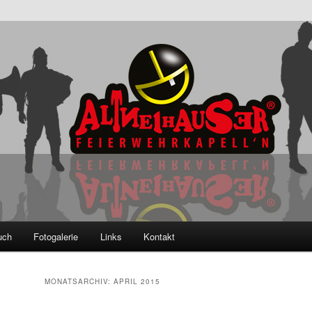
ser Feierwehrkapell'n
uch
Fotogalerie
Links
Kontakt
MONATSARCHIV:
APRIL 2015