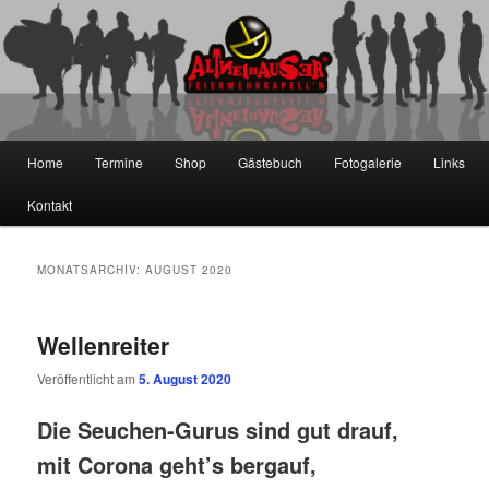
Zum
Zum
primären
sekundären
Inhalt
Inhalt
springen
springen
Die Altneihauser Feierwehrkapell'n
Hauptmenü
Home
Termine
Shop
Gästebuch
Fotogalerie
Links
Kontakt
MONATSARCHIV:
AUGUST 2020
Wellenreiter
Veröffentlicht am
5. August 2020
Die Seuchen-Gurus sind gut drauf,
mit Corona geht’s bergauf,