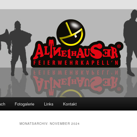
ser Feierwehrkapell'n
uch
Fotogalerie
Links
Kontakt
MONATSARCHIV:
NOVEMBER 2024