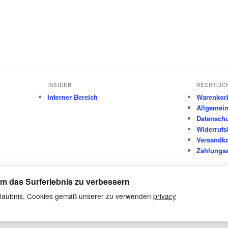
INSIDER
RECHTLIC
Interner Bereich
Warenkor
Allgemei
Datensch
Widerrufs
Versandk
Zahlungsa
m das Surferlebnis zu verbessern
 Erlaubnis, Cookies gemäß unserer zu verwenden
privacy
Datenschutz
Stolz präsentiert von WordPress