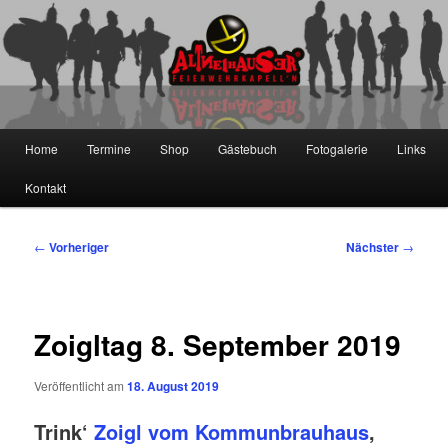
Zum
primären
Inhalt
springen
Die Altneihauser Feierwehrkapell'n
Hauptmenü
Home
Termine
Shop
Gästebuch
Fotogalerie
Links
Kontakt
Beitragsnavigation
←
Vorheriger
Nächster
→
Zoigltag 8. September 2019
Veröffentlicht am
18. August 2019
Trink‘
Zoigl vom Kommunbrauhaus
,