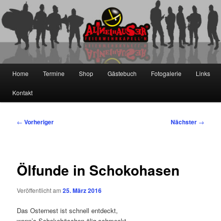
Zum
primären
Inhalt
springen
Die Altneihauser Feierwehrkapell'n
Hauptmenü
Home
Termine
Shop
Gästebuch
Fotogalerie
Links
Kontakt
Beitragsnavigation
←
Vorheriger
Nächster
→
Ölfunde in Schokohasen
Veröffentlicht am
25. März 2016
Das Osternest ist schnell entdeckt,
wenn’s Schokohäschen ölig schmeckt,