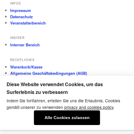
INFOS
Impressum
Datenschutz
Veranstalterbereich
INSIDER
Interner Bereich
RECHTLICHES
Warenkorb/Kasse
Allgemeine Geschäftsbedingungen (AGB)
Datenschutz
Diese Website verwendet Cookies, um das
Widerrufsbelehrung
Surferlebnis zu verbessern
Versandkosten
Zahlungsarten
Indem Sie fortfahren, erteilen Sie uns die Erlaubnis, Cookies
gemäß unserer zu verwenden
privacy and cookies policy
.
Alle Cookies zulassen
Datenschutz
Stolz präsentiert von WordPress