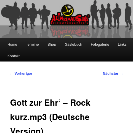
Zum
primären
Inhalt
springen
Die Altneihauser Feierwehrkapell'n
Hauptmenü
Home
Termine
Shop
Gästebuch
Fotogalerie
Links
Kontakt
Beitragsnavigation
←
Vorheriger
Nächster
→
Gott zur Ehr‘ – Rock
kurz.mp3 (Deutsche
Version)