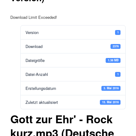
Download Limit Exceeded!
Version
1
Download
2376
Dateigröße
1.38 MB
Datei-Anzahl
1
Erstellungsdatum
3. Mai 2016
Zuletzt aktualisiert
15. Mai 2016
Gott zur Ehr' - Rock
kurz.mp3 (Deutsche