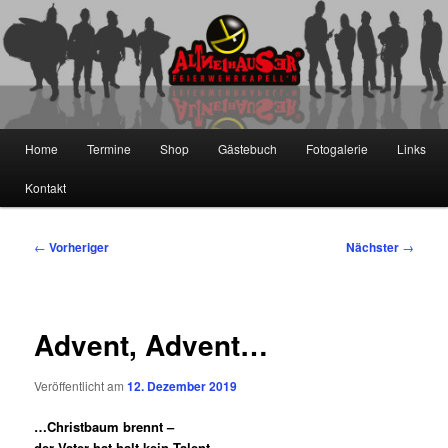
Zum
primären
Inhalt
springen
Die Altneihauser Feierwehrkapell'n
Hauptmenü
Home
Termine
Shop
Gästebuch
Fotogalerie
Links
Kontakt
Beitragsnavigation
←
Vorheriger
Nächster
→
Advent, Advent…
Veröffentlicht am
12. Dezember 2019
…Christbaum brennt –
der Vater hat halt kein Talent,