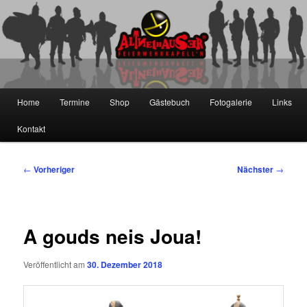
Zum
primären
Inhalt
springen
Die Altneihauser Feierwehrkapell'n
Hauptmenü
Home
Termine
Shop
Gästebuch
Fotogalerie
Links
Kontakt
Beitragsnavigation
←
Vorheriger
Nächster
→
A gouds neis Joua!
Veröffentlicht am
30. Dezember 2018