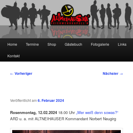
Zum
primären
Inhalt
springen
Die Altneihauser Feierwehrkapell'n
Hauptmenü
Home
Termine
Shop
Gästebuch
Fotogalerie
Links
Kontakt
Beitragsnavigation
←
Vorheriger
Nächster
→
Veröffentlicht am
6. Februar 2024
Rosenmontag, 12.02.2024
18.00 Uhr
„Wer weiß denn sowas?“
ARD u. a. mit ALTNEIHAUSER Kommandant Norbert Neugirg