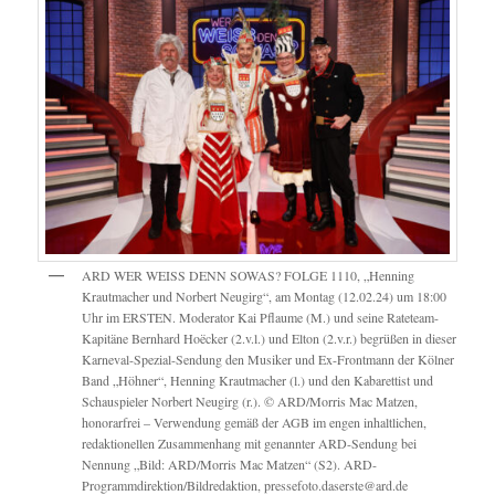
ARD WER WEISS DENN SOWAS? FOLGE 1110, „Henning
Krautmacher und Norbert Neugirg“, am Montag (12.02.24) um 18:00
Uhr im ERSTEN. Moderator Kai Pflaume (M.) und seine Rateteam-
Kapitäne Bernhard Hoëcker (2.v.l.) und Elton (2.v.r.) begrüßen in dieser
Karneval-Spezial-Sendung den Musiker und Ex-Frontmann der Kölner
Band „Höhner“, Henning Krautmacher (l.) und den Kabarettist und
Schauspieler Norbert Neugirg (r.). © ARD/Morris Mac Matzen,
honorarfrei – Verwendung gemäß der AGB im engen inhaltlichen,
redaktionellen Zusammenhang mit genannter ARD-Sendung bei
Nennung „Bild: ARD/Morris Mac Matzen“ (S2). ARD-
Programmdirektion/Bildredaktion, pressefoto.daserste@ard.de