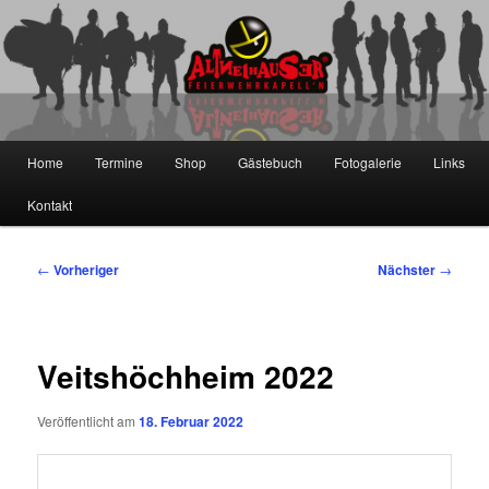
Zum
primären
Inhalt
springen
Die Altneihauser Feierwehrkapell'n
Hauptmenü
Home
Termine
Shop
Gästebuch
Fotogalerie
Links
Kontakt
Beitragsnavigation
←
Vorheriger
Nächster
→
Veitshöchheim 2022
Veröffentlicht am
18. Februar 2022