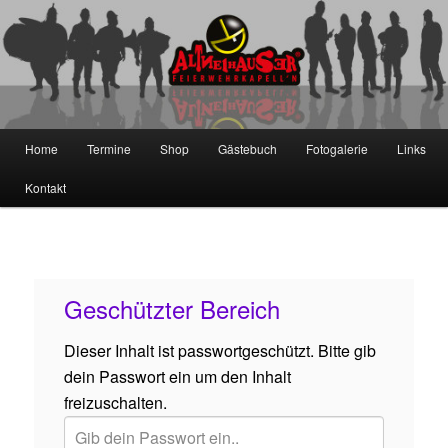
Zum
primären
Inhalt
springen
Die Altneihauser Feierwehrkapell'n
Hauptmenü
Home
Termine
Shop
Gästebuch
Fotogalerie
Links
Kontakt
Geschützter Bereich
Dieser Inhalt ist passwortgeschützt. Bitte gib
dein Passwort ein um den Inhalt
freizuschalten.