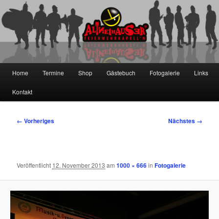
Zum
primären
Inhalt
springen
Die Altneihauser Feierwehrkapell'n
Hauptmenü
Home
Termine
Shop
Gästebuch
Fotogalerie
Links
Kontakt
Bilder-
← Vorheriges
Nächstes →
Navigation
Veröffentlicht
12. November 2013
am
1000 × 666
in
Fotogalerie